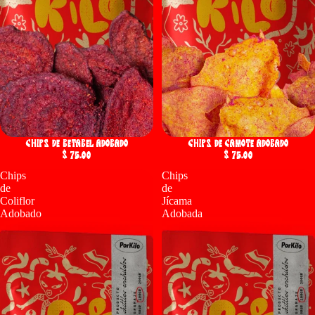
Chips de Betabel Adobado
Chips de Camote Adobado
$ 75.00
$ 75.00
Chips
Chips
de
de
Coliflor
Jícama
Adobado
Adobada