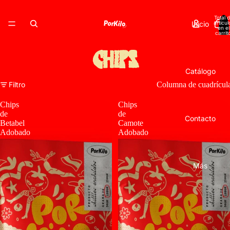
Total 
Inicio
artícul
en el
carrit
0
Chips
Catálogo
Filtro
Columna de cuadrícul
Chips
Chips
de
de
Contacto
Betabel
Camote
Adobado
Adobado
Más