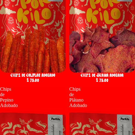
Chips de Coliflor Adobado
Chips de Jícama Adobada
$ 75.00
$ 75.00
Chips
Chips
de
de
Pepino
Plátano
Adobado
Adobado