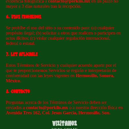
evidencia fotográfica a
contacto@porkilo.mx
en un plazo no
mayor a 3 días naturales tras la recepción.
6. USOS PROHIBIDOS
Se prohíbe el uso del sitio o su contenido para: (a) cualquier
propósito ilegal; (b) solicitar a otros que realicen o participen en
actos ilícitos; (c) violar cualquier regulación internacional,
federal o estatal.
7. LEY APLICABLE
Estos Términos de Servicio y cualquier acuerdo aparte por el
que te proporcionemos Servicios se regirán e interpretarán de
conformidad con las leyes vigentes en
Hermosillo, Sonora,
México
.
8. CONTACTO
Preguntas acerca de los Términos de Servicio deben ser
Política de privacidad
enviadas a
contacto@porkilo.mx
o a nuestra dirección física en
Política de reembolso
Avenida Tres 162, Col. Jesus Garcia, Hermosillo, Son.
Términos del servicio
Visítanos
Política de envío