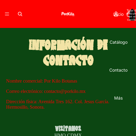
Total 
Inicio
artícul
en el
carrit
0
Información de
Catálogo
contacto
Contacto
Nombre comercial: Por Kilo Botanas
Correo electrónico: contacto@porkilo.mx
Más
Dirección física: Avenida Tres 162. Col. Jesus García.
Hermosillo, Sonora.
Política de privacidad
Política de reembolso
Términos del servicio
Visítanos
Política de envío
HMO
CDMX